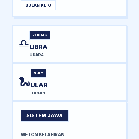
BULAN KE-0
ZODIAK
♎
LIBRA
UDARA
SHIO
🐍
ULAR
TANAH
SISTEM JAWA
WETON KELAHIRAN