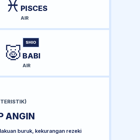
♓
PISCES
AIR
SHIO
🐷
BABI
AIR
TERISTIK)
P ANGIN
lakuan buruk, kekurangan rezeki