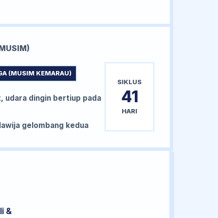
MUSIM)
GA (MUSIM KEMARAU)
SIKLUS
41
, udara dingin bertiup pada
HARI
awija gelombang kedua
i &