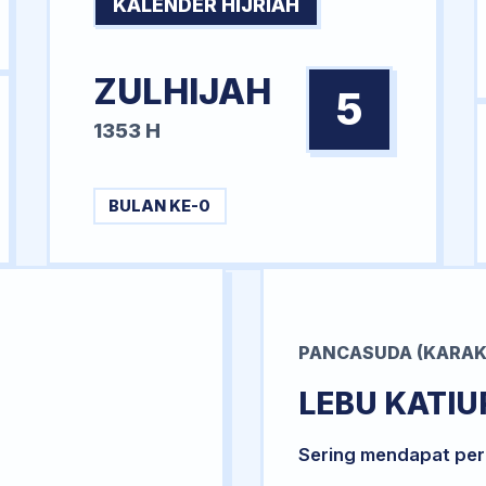
KALENDER HIJRIAH
ZULHIJAH
5
1353 H
BULAN KE-0
PANCASUDA (KARAK
LEBU KATIU
Sering mendapat per