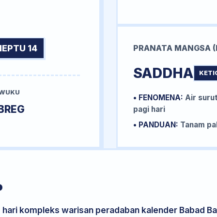
NEPTU 14
PRANATA MANGSA (
SADDHA
KETI
 WUKU
• FENOMENA:
Air surut
BREG
pagi hari
• PANDUAN:
Tanam pal
P
s hari kompleks warisan peradaban kalender Babad Bal