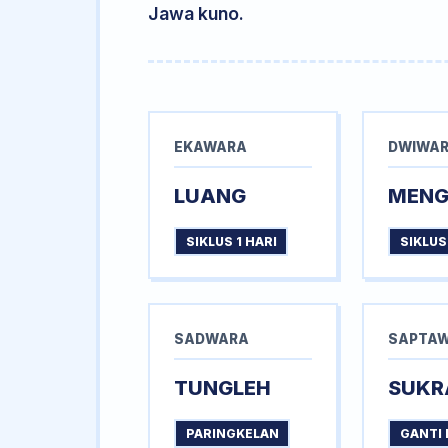
Jawa kuno.
EKAWARA
DWIWA
LUANG
MEN
SIKLUS 1 HARI
SIKLUS
SADWARA
SAPTA
TUNGLEH
SUKR
PARINGKELAN
GANTI 