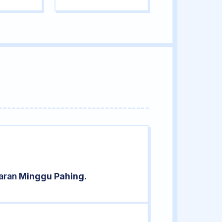
saran
Minggu Pahing
.