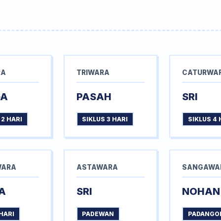
RA
TRIWARA
CATURWA
GA
PASAH
SRI
 2 HARI
SIKLUS 3 HARI
SIKLUS 4 
WARA
ASTAWARA
SANGAWA
A
SRI
NOHAN
HARI
PADEWAN
PADANGO