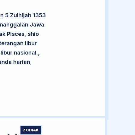
n 5 Zulhijah 1353
enanggalan Jawa.
ak Pisces, shio
terangan libur
libur nasional.,
enda harian,
ZODIAK