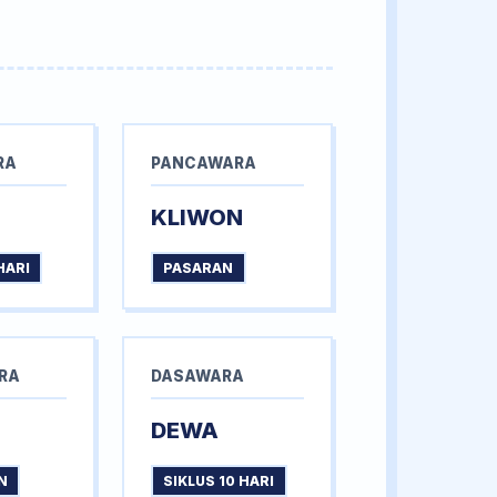
RA
PANCAWARA
KLIWON
HARI
PASARAN
RA
DASAWARA
DEWA
N
SIKLUS 10 HARI