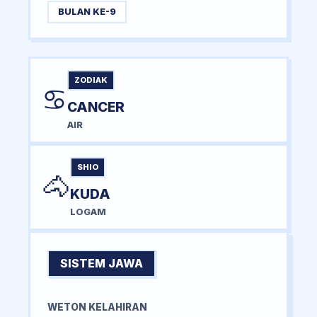
BULAN KE-9
ZODIAK
♋
CANCER
AIR
SHIO
🐴
KUDA
LOGAM
SISTEM JAWA
WETON KELAHIRAN