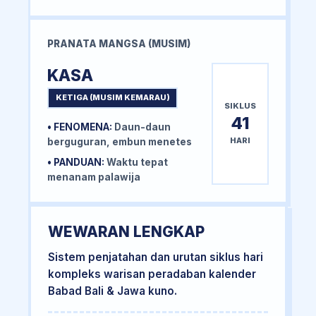
PRANATA MANGSA (MUSIM)
KASA
KETIGA (MUSIM KEMARAU)
SIKLUS
41
• FENOMENA:
Daun-daun
HARI
berguguran, embun menetes
• PANDUAN:
Waktu tepat
menanam palawija
WEWARAN LENGKAP
Sistem penjatahan dan urutan siklus hari
kompleks warisan peradaban kalender
Babad Bali & Jawa kuno.